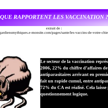
QUE RAPPORTENT LES VACCINATION 
extrait de :
/gardiensmythiques.e-
monsite.com/pages/sante/les-
vaccins-
de-
votre-
chie
Le secteur de la vaccination repré
2006, 22% du chiffre d’affaires de
antiparasitaires arrivant en prem
fait un rapide cumul, entre antipar
72% du CA est réalisé. Cela laisse
questionnement logique.